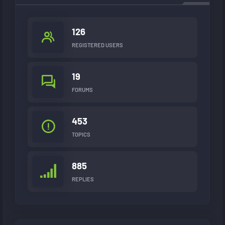
126
REGISTERED USERS
19
FORUMS
453
TOPICS
885
REPLIES