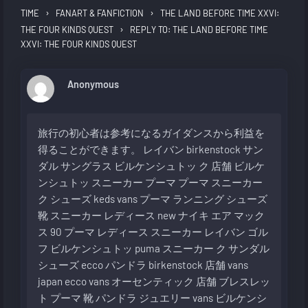
›
›
TIME
FANART & FANFICTION
THE LAND BEFORE TIME XXVI:
›
THE FOUR KINDS QUEST
REPLY TO: THE LAND BEFORE TIME
XXVI: THE FOUR KINDS QUEST
Anonymous
旅行の初心者は参考になるガイダンスから利益を
得ることができます。
レイバン
birkenstock サン
ダル
サングラス
ビルケンシュトッ ク 店舗
ビルケ
ンシュトッ
スニーカー プーマ
プーマ スニーカー
ク シューズ
keds
vans
プーマ ランニング シューズ
靴 スニーカー レディース
new
ナイキ エア マック
ス 90
プーマ レディース スニーカー
レイバン
ゴル
フ
ビルケンシュトッ
puma スニーカー
ク サンダル
シューズ ecco
パンドラ
birkenstock 店舗
vans
japan
ecco
vans オーセンティック
店舗 ブレスレッ
ト
プーマ 靴
パンドラ ジュエリー
vans
ビルケンシ