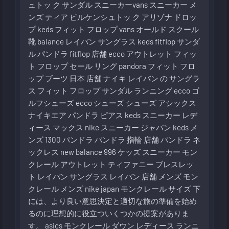
ュトッ ク サンダル
スニーカーvans スニーカー メ
ンズ ティア
ビルケンシュトッ ク アリゾナ
ドロッ
プ
keds
フィット フロップ
vans オールド スクール
靴 balance
レイバン サングラス
keds
fitflop サンダ
ル
パンドラ
fitflop 店舗
ecco アウトレット
フィッ
ト フロップ セール
リング
pandora
フィット フロ
ップ ブーツ
日本 店舗
ナイキ
レイバン の サングラ
ス
フィット フロップ サンダル
ランニング
ecco ゴ
ルフシューズ
ecco シューズ
シューズ
アシックス
ナイキエア
パンドラ ピアス
keds スニーカー レデ
ィース
マックス
nike スニーカー
ジャパン
keds メ
ンズ
1300
パンドラ
パンドラ 指輪
店舗
パンドラ ネ
ックレス
new balance 996
ケッズ スニーカー
モン
クレール アウトレット
ティファニー ブレスレッ
ト
レイバン サングラス
レイバン 店舗
メンズ
モン
クレール メンズ
nike japan
モンクレール サイズ
下
には、より良い意思決定と適切な旅の準備を始め
るのに理想的に役立ついくつかの提案がありま
す。
asics
モンクレール ダウン レディース
ランニ