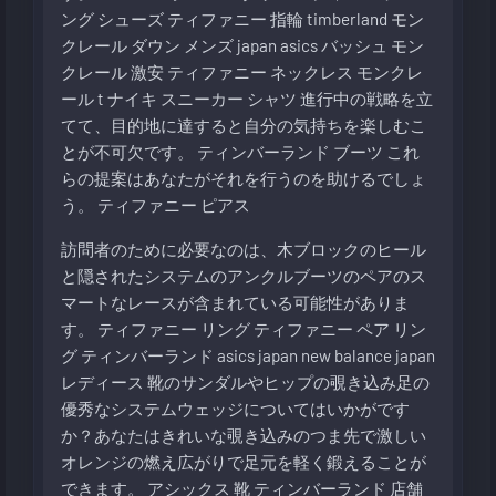
ング シューズ
ティファニー 指輪
timberland
モン
クレール ダウン メンズ
japan
asics バッシュ
モン
クレール 激安
ティファニー ネックレス
モンクレ
ール t
ナイキ スニーカー
シャツ 進行中の戦略を立
てて、目的地に達すると自分の気持ちを楽しむこ
とが不可欠です。
ティンバーランド ブーツ
これ
らの提案はあなたがそれを行うのを助けるでしょ
う。
ティファニー ピアス
訪問者のために必要なのは、木ブロックのヒール
と隠されたシステムのアンクルブーツのペアのス
マートなレースが含まれている可能性がありま
す。
ティファニー リング
ティファニー ペア リン
グ
ティンバーランド
asics japan
new balance japan
レディース 靴のサンダルやヒップの覗き込み足の
優秀なシステムウェッジについてはいかがです
か？あなたはきれいな覗き込みのつま先で激しい
オレンジの燃え広がりで足元を軽く鍛えることが
できます。
アシックス 靴
ティンバーランド 店舗