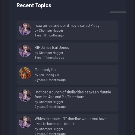
Recent Topics
i saw an icelandic bird movie called Ploey
by
Chomper Hugger
1 year, 6 months ago
RIP James Earl Jones
by
Chomper Hugger
1 year, 11 months ago
Monopoly Go
by
Toh Chang Yih
2 years, 9 months ago
I noticed a bunch of similarities between Mannie
from Ice Age and Mr. Threehorn
by
Chomper Hugger
2 years, 9 months ago
Which alternate LBT timeline would you have
liked to have seen done?
by
Chomper Hugger
2 years, 9 months ago