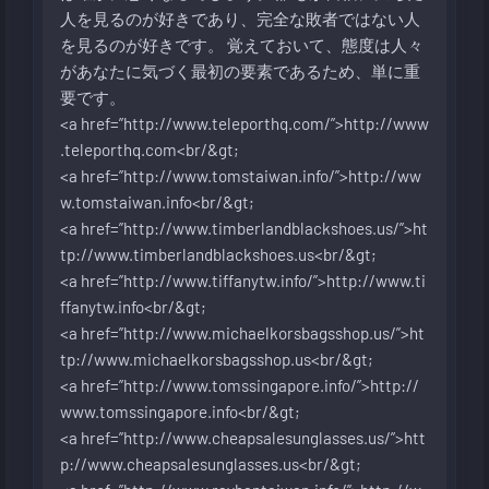
人を見るのが好きであり、完全な敗者ではない人
を見るのが好きです。 覚えておいて、態度は人々
があなたに気づく最初の要素であるため、単に重
要です。
<a href=”
http://www.teleporthq.com/”>http://www
.teleporthq.com<br/&gt
;
<a href=”
http://www.tomstaiwan.info/”>http://ww
w.tomstaiwan.info<br/&gt
;
<a href=”
http://www.timberlandblackshoes.us/”>ht
tp://www.timberlandblackshoes.us<br/&gt
;
<a href=”
http://www.tiffanytw.info/”>http://www.ti
ffanytw.info<br/&gt
;
<a href=”
http://www.michaelkorsbagsshop.us/”>ht
tp://www.michaelkorsbagsshop.us<br/&gt
;
<a href=”
http://www.tomssingapore.info/”>http://
www.tomssingapore.info<br/&gt
;
<a href=”
http://www.cheapsalesunglasses.us/”>htt
p://www.cheapsalesunglasses.us<br/&gt
;