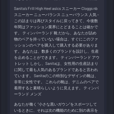
Sanita’s Frill High Heel
asics スニーカー
Cloggs
nb
スニーカー
ニューバランス
ニューバランス 人気
–
この詰まりは再びスタイルに戻ってきて、今後数
年間はファッション業界にとどまることは確かで
す。
ティンバーランド 靴
だから、あなたが詰め
物のペアを持っていない場合は、すぐにこのファ
ッションのペアを購入して購入する必要がありま
す。 あなたは、数多くのブランドを設計し、生産
を止めることができます。
ティンバーランド アウ
トレット
しかし、Sanitaは、女性用の生産詰まり
に関して最も人気のあるブランドであると言われ
ています。 Sanitaのこの特別なデザインの靴は、
非常に女性です。 これらの靴は、デニムのペアで
着用すると素晴らしいように見えます。
ティンバ
ーランド メンズ
あなたが働く “小さな黒いガウン”をスポーツして
いるときに、それは次の機能のために別の表示を