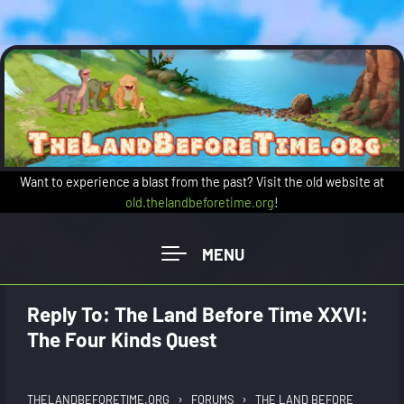
Skip to main content
Want to experience a blast from the past? Visit the old website at
old.thelandbeforetime.org
!
Reply To: The Land Before Time XXVI:
The Four Kinds Quest
›
›
THELANDBEFORETIME.ORG
FORUMS
THE LAND BEFORE